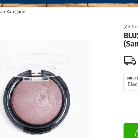
eser Kategorie
(Art.Nr.
BLU
(Sa
MKL Fa