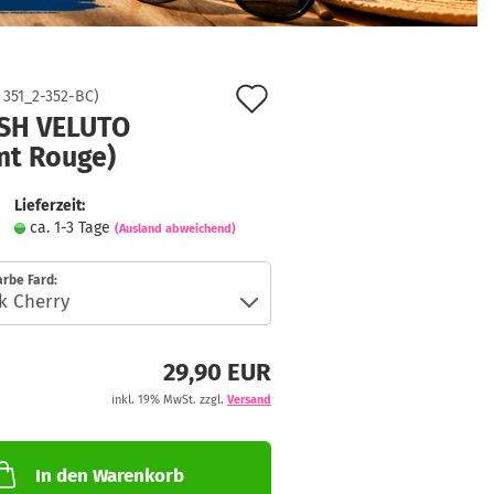
Auf
:
351_2-352-BC
)
SH VELUTO
den
mt Rouge)
Merkzettel
Lieferzeit:
ca. 1-3 Tage
(Ausland abweichend)
rbe Fard:
29,90 EUR
inkl. 19% MwSt. zzgl.
Versand
In den Warenkorb