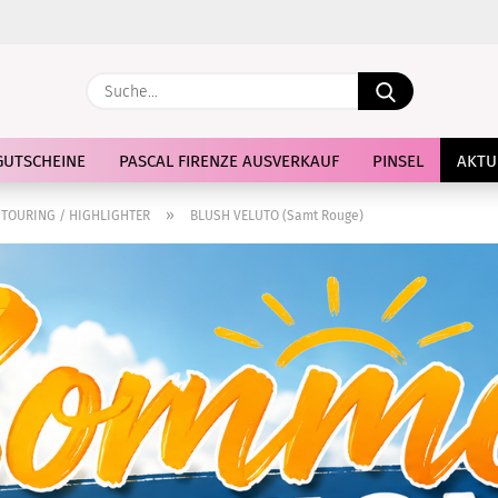
Suche...
E
GUTSCHEINE
PASCAL FIRENZE AUSVERKAUF
PINSEL
AKTU
P
»
TOURING / HIGHLIGHTER
BLUSH VELUTO (Samt Rouge)
Kon
Pas