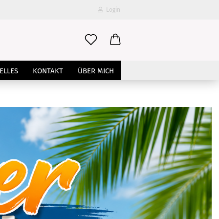
Login
-Mail
ELLES
KONTAKT
ÜBER MICH
asswort
to erstellen
swort vergessen?