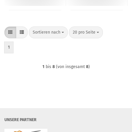
Sortieren nach
pro Seite
Sortieren nach
20 pro Seite
1
1
bis
8
(von insgesamt
8
)
UNSERE PARTNER