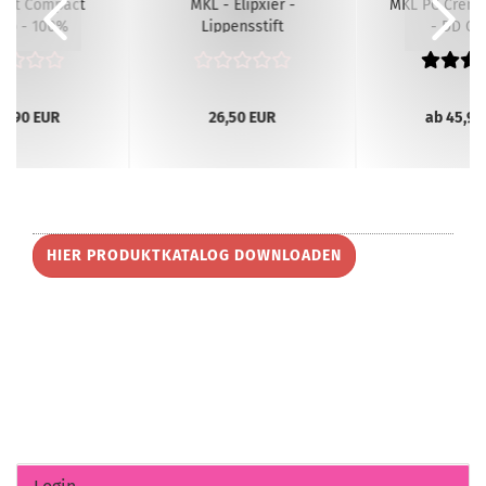
Lift Compact
MKL - Elipxier -
MKL PC Creme
up - 100%
Lippensstift
- DD Cr
erfest...
Alternati
59,90 EUR
26,50 EUR
ab 45,90
HIER PRODUKTKATALOG DOWNLOADEN